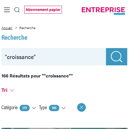
Saut au contenu principal
Abonnement papier
Recherche
Accueil
Recherche
Recherche
166 Résultats pour
""croissance""
Tri
Catégorie
Type
179
166