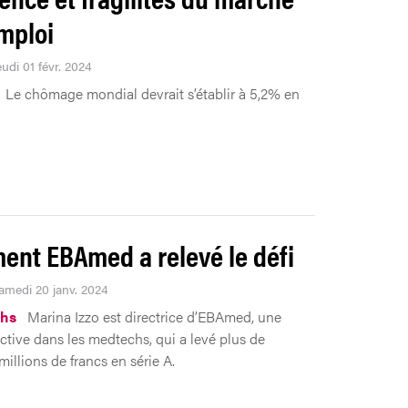
emploi
eudi 01 févr. 2024
Le chômage mondial devrait s’établir à 5,2% en
nt EBAmed a relevé le défi
Samedi 20 janv. 2024
hs
Marina Izzo est directrice d’EBAmed, une
active dans les medtechs, qui a levé plus de
illions de francs en série A.