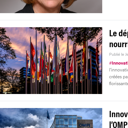
Le dé
nourr
Publié le J
#
Innovat
l’innovat
créées pa
florissant
Innov
l’OMP