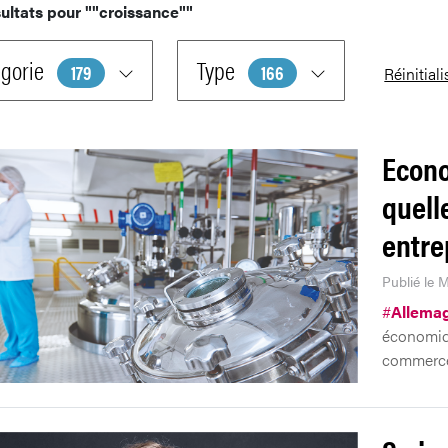
ultats pour
""croissance""
gorie
Type
179
166
Réinitiali
Econo
quell
entre
Publié le M
#
Allema
économiqu
commerce 