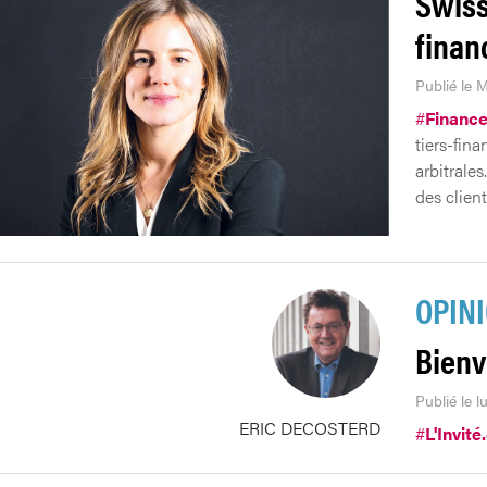
Swiss
finan
Publié le 
#
Financ
tiers-fin
arbitrale
des client
OPIN
Bienv
Publié le 
ERIC DECOSTERD
#
L'Invité