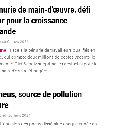
nurie de main-d’œuvre, défi
r pour la croissance
mande
eudi 04 avr. 2024
gne
Face à la pénurie de travailleurs qualifiés en
, qui compte deux millions de postes vacants, le
ent d'Olaf Scholz supprime les obstacles pour la
main-d’œuvre étrangère.
neus, source de pollution
ure
undi 26 févr. 2024
L'abrasion des pneus dissémine chaque année en