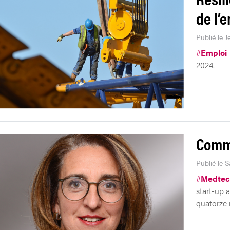
de l’
Publié le J
#
Emploi
2024.
Comme
Publié le 
#
Medtec
start-up 
quatorze m