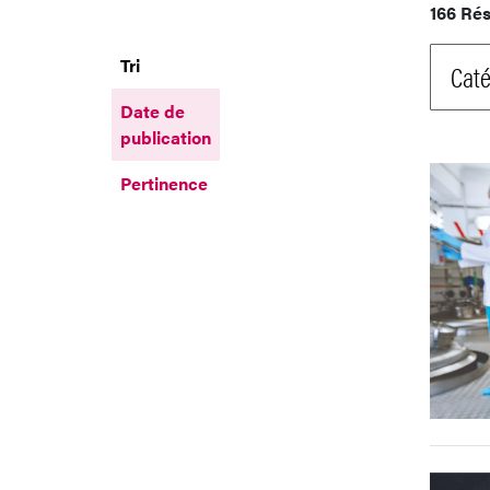
166 Rés
Tri
Caté
Date de
publication
Pertinence