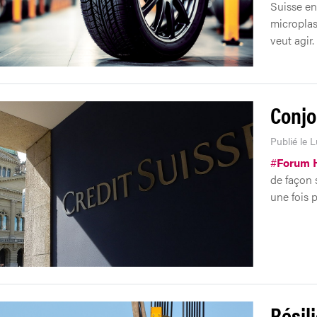
Suisse ent
microplas
veut agir.
Conjo
Publié le L
#
Forum 
de façon s
une fois 
Résil