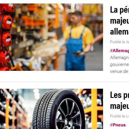
La pé
majeu
alle
Publié le J
#
Allema
Allemagne
gouvernem
venue de 
Les p
maje
Publié le L
#
Pneus