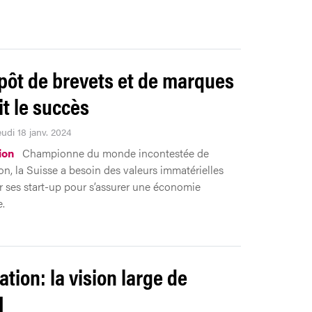
pôt de brevets et de marques
it le succès
eudi 18 janv. 2024
ion
Championne du monde incontestée de
ion, la Suisse a besoin des valeurs immatérielles
r ses start-up pour s’assurer une économie
e.
ation: la vision large de
I