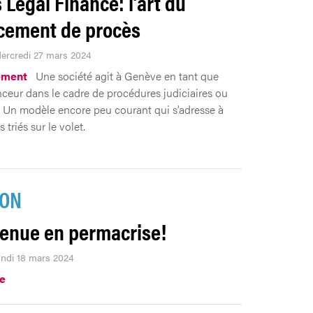
 Legal Finance: l’art du
cement de procès
Mercredi 27 mars 2024
ement
Une société agit à Genève en tant que
anceur dans le cadre de procédures judiciaires ou
s. Un modèle encore peu courant qui s’adresse à
s triés sur le volet.
ION
enue en permacrise!
lundi 18 mars 2024
.e