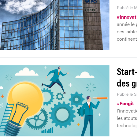
Publié le M
#
Innovat
année le 
des faibl
continent
Start
des g
Publié le 
#
Fongit
l’innovat
les atout
technolog