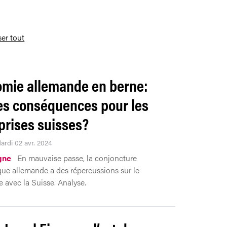
ser tout
mie allemande en berne:
es conséquences pour les
prises suisses?
ardi 02 avr. 2024
gne
En mauvaise passe, la conjoncture
e allemande a des répercussions sur le
avec la Suisse. Analyse.