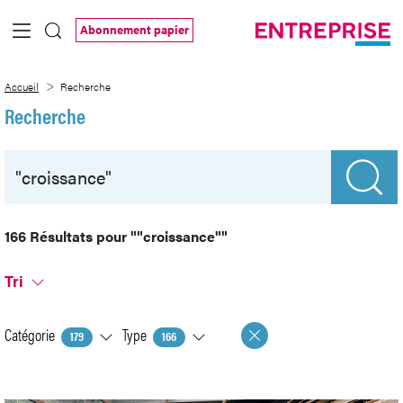
Saut au contenu principal
Abonnement papier
Recherche
Accueil
Recherche
Recherche
166 Résultats pour
""croissance""
Tri
Catégorie
Type
179
166