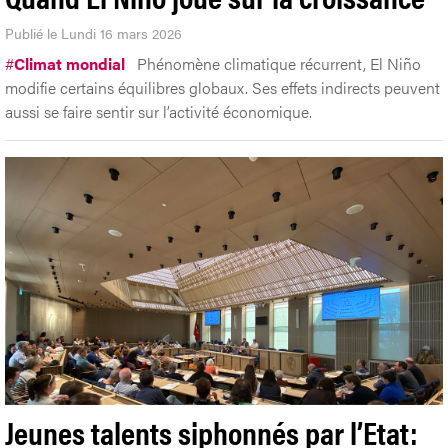
Publié le Lundi 16 mars 2026
#
Climat mondial
Phénomène climatique récurrent, El Niño
modifie certains équilibres globaux. Ses effets indirects peuvent
aussi se faire sentir sur l’activité économique.
Jeunes talents siphonnés par l’Etat: