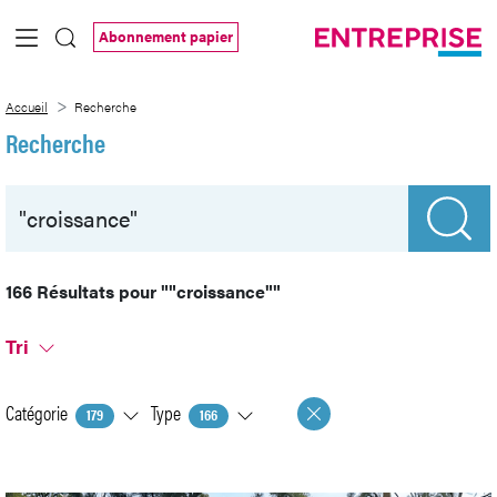
Saut au contenu principal
Abonnement papier
Recherche
Accueil
Recherche
Recherche
166 Résultats pour
""croissance""
Tri
Catégorie
Type
179
166