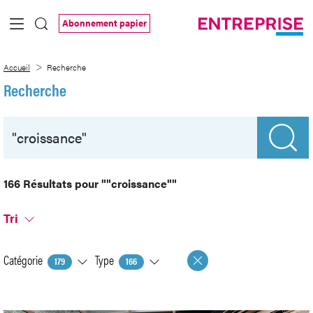
Saut au contenu principal
Abonnement papier
Recherche
Accueil
Recherche
Recherche
166 Résultats pour
""croissance""
Tri
Catégorie
Type
179
166