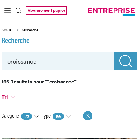
Saut au contenu principal
Abonnement papier
Recherche
Accueil
Recherche
Recherche
166 Résultats pour
""croissance""
Tri
Catégorie
Type
179
166