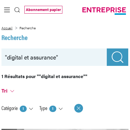
Saut au contenu principal
Abonnement papier
Recherche
Accueil
Recherche
Recherche
1 Résultats pour
""digital et assurance""
Tri
Catégorie
Type
1
1