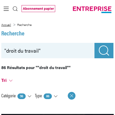
Saut au contenu principal
Abonnement papier
Recherche
Accueil
Recherche
Recherche
86 Résultats pour
""droit du travail""
Tri
Catégorie
Type
96
86