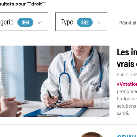
sultats pour
""droit""
gorie
Type
394
382
Réinitial
Les i
vrais 
Publié le 
#
Votatio
prononcer
budgétair
solutions
santé.