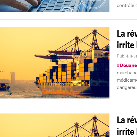
contrôle 
La ré
irrite
Publié le J
#
Douane
marchandi
médicamen
dangereus
La ré
irrite