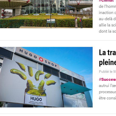
de l’homm
inaction 
au-delà d
allie la s
dont la so
La tr
plein
Publié le M
#
Succes
autrui l’
processus
être cons