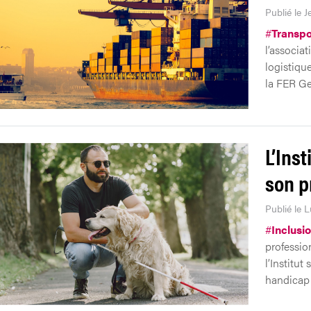
Publié le J
#
Transpo
l’associat
logistiqu
la FER G
L’Ins
son p
Publié le L
#
Inclusi
profession
l’Institut
handicap 