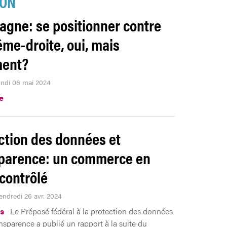
ION
agne: se positionner contre
rême-droite, oui, mais
ent?
lundi 06 mai 2024
.e
ction des données et
parence: un commerce en
 contrôlé
Vendredi 26 avr. 2024
s
Le Préposé fédéral à la protection des données
ansparence a publié un rapport à la suite du