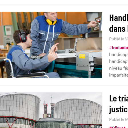
Handi
dans 
Publié le V
#
Inclusi
handicapé
handicap 
niveau féd
imparfaite
Le tri
justi
Publié le M
#
Climat