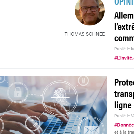
OPIN
Allem
l’ext
THOMAS SCHNEE
comm
Publié le 
#
L'invité
Prote
trans
ligne
Publié le 
#
Donnée
et à la tr