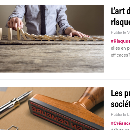
L’art 
risqu
Publié le V
#
Risque
elles en 
efficaces
Les p
socié
Publié le 
#
Créanc
débiteurs