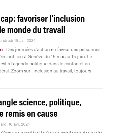
cap: favoriser l’inclusion
le monde du travail
endredi 19 avr. 2024
on
Des journées d’action en faveur des personnes
es ont lieu à Genève du 15 mai au 15 juin. Le
est à l’agenda politique dans le canton et au
éral. Zoom sur l’inclusion au travail, toujours
.
angle science, politique,
ce remis en cause
ardi 16 avr. 2024
C’est une première: la Cour européenne des droits