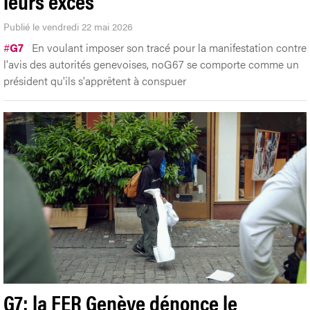
leurs excès
Publié le vendredi 22 mai 2026
#
G7
En voulant imposer son tracé pour la manifestation contre
l'avis des autorités genevoises, noG67 se comporte comme un
président qu'ils s'apprêtent à conspuer
G7: la FER Genève dénonce le