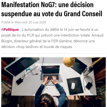
Manifestation NoG7: une décision
suspendue au vote du Grand Conseil
Publié le Mercredi 20 mai 2026
#
Politique
L'autorisation du défilé le 14 juin se heurte à un
projet de loi du PLR qui prévoit une interdiction totale. Arnaud
Bürgin, directeur général de la FER Genève, dénonce une
décision «trop tardive» et lourde de risques.