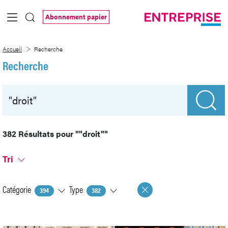
Saut au contenu principal
Abonnement papier
Recherche
Accueil
Recherche
Recherche
382 Résultats pour
""droit""
Tri
Catégorie
Type
394
382