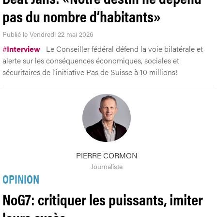
pas du nombre d’habitants»
Publié le Vendredi 22 mai 2026
#
Interview
Le Conseiller fédéral défend la voie bilatérale et
alerte sur les conséquences économiques, sociales et
sécuritaires de l’initiative Pas de Suisse à 10 millions!
PIERRE CORMON
Journaliste
OPINION
NoG7: critiquer les puissants, imiter