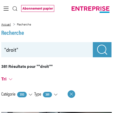
Saut au contenu principal
Abonnement papier
Recherche
Accueil
Recherche
Recherche
381 Résultats pour
""droit""
Tri
Catégorie
Type
393
381