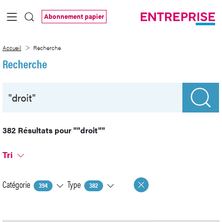
Saut au contenu principal
Abonnement papier
Recherche
Accueil
Recherche
Recherche
382 Résultats pour
""droit""
Tri
Catégorie
Type
394
382