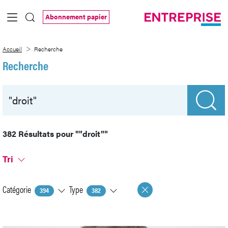
Saut au contenu principal
Abonnement papier
Recherche
Accueil
Recherche
Recherche
382 Résultats pour
""droit""
Tri
Catégorie
Type
394
382