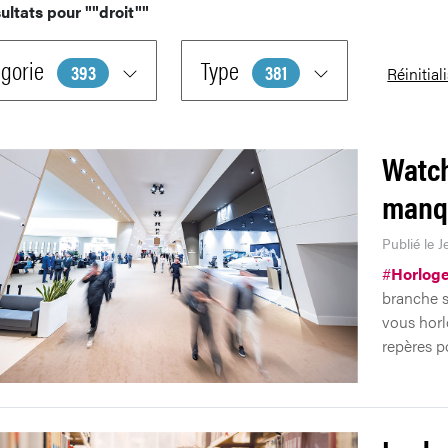
ultats pour
""droit""
gorie
Type
393
381
Réinitial
Watch
manqu
Publié le J
#
Horloge
branche s
vous horlo
repères po