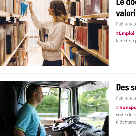
Le do
valor
Publié le J
#
Emploi
faire une
Des s
Publié le 
#
Transpo
suite de 
à demande