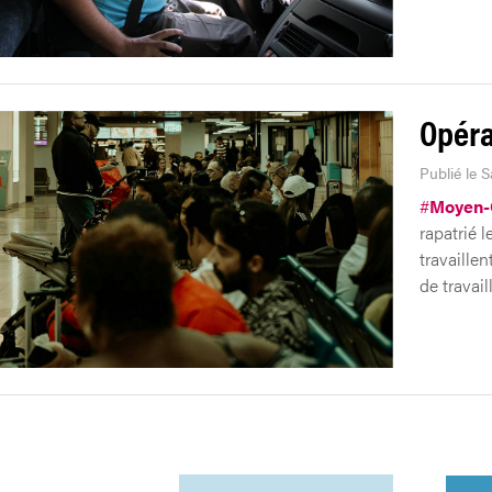
Opéra
Publié le 
#
Moyen-
rapatrié l
travaille
de travail