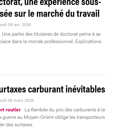
ctorat, une expérience sous-
isée sur le marché du travail
eudi 09 avr. 2026
Une partie des titulaires de doctorat peine à se
 place dans le monde professionnel. Explications.
urtaxes carburant inévitables
Jeudi 26 mars 2026
rt routier
La flambée du prix des carburants à la
la guerre au Moyen-Orient oblige les transporteurs
r des surtaxes.