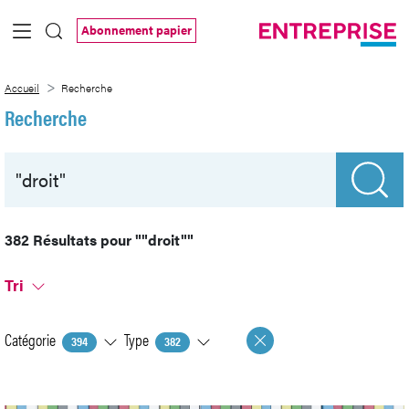
Saut au contenu principal
Abonnement papier
Recherche
Accueil
Recherche
Recherche
382 Résultats pour
""droit""
Tri
Catégorie
Type
394
382