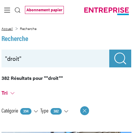
Saut au contenu principal
Abonnement papier
Recherche
Accueil
Recherche
Recherche
382 Résultats pour
""droit""
Tri
Catégorie
Type
394
382