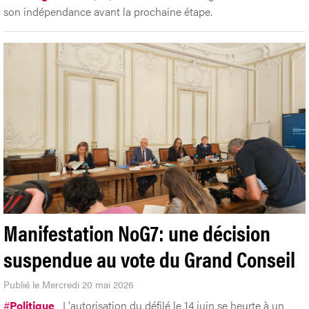
Manifestation NoG7: une décision
suspendue au vote du Grand Conseil
Publié le Mercredi 20 mai 2026
#
Politique
L'autorisation du défilé le 14 juin se heurte à un
projet de loi du PLR qui prévoit une interdiction totale. Arnaud
Bürgin, directeur général de la FER Genève, dénonce une
décision «trop tardive» et lourde de risques.