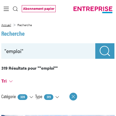
Saut au contenu principal
Abonnement papier
Recherche
Accueil
Recherche
Recherche
319 Résultats pour
""emploi""
Tri
Catégorie
Type
328
319