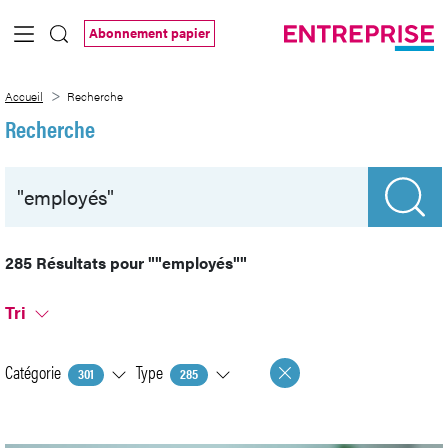
Saut au contenu principal
Abonnement papier
Recherche
Accueil
Recherche
Recherche
285 Résultats pour
""employés""
Tri
Catégorie
Type
301
285