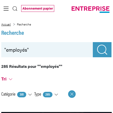
Saut au contenu principal
Abonnement papier
Recherche
Accueil
Recherche
Recherche
285 Résultats pour
""employés""
Tri
Catégorie
Type
301
285