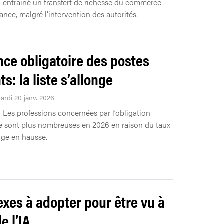
a entraîné un transfert de richesse du commerce
nance, malgré l'intervention des autorités.
ce obligatoire des postes
s: la liste s’allonge
ardi 20 janv. 2026
Les professions concernées par l’obligation
 sont plus nombreuses en 2026 en raison du taux
ge en hausse.
lexes à adopter pour être vu à
de l’IA