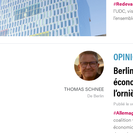
#
Redeva
l’UDC, vi
l’ensembl
OPIN
Berlin
écono
THOMAS SCHNEE
l’orni
De Berlin
Publié le v
#
Allema
coalition 
économiqu