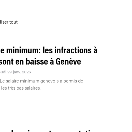
liser tout
re minimum: les infractions à
i sont en baisse à Genève
eudi 29 janv. 2026
Le salaire minimum genevois a permis de
les très bas salaires.