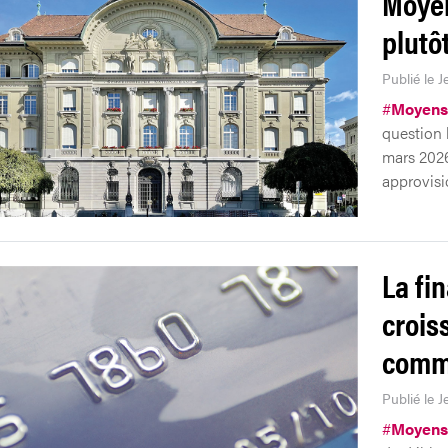
Moyen
plutô
Publié le J
#
Moyens
question l
mars 2026
approvisi
La fi
crois
comm
Publié le J
#
Moyens