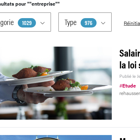
sultats pour
""entreprise""
gorie
Type
1029
976
Réinitia
Salai
la lo
Publié le J
#
Etude
rehausser 