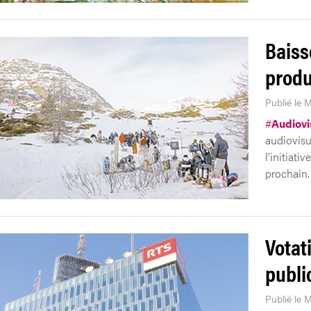
Baiss
produ
Publié le M
#
Audiovi
audiovisu
l’initiati
prochain.
Votat
publi
Publié le M