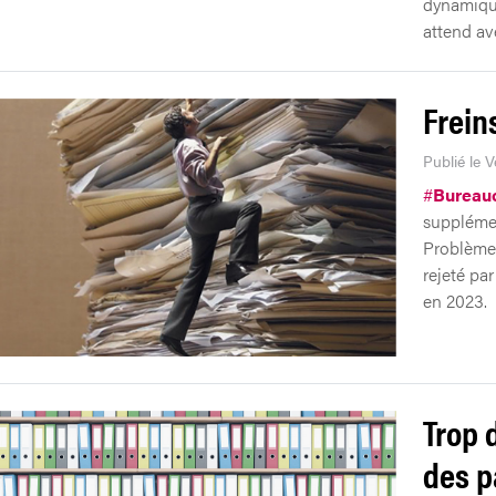
dynamique
attend av
Frein
Publié le V
#
Bureauc
supplémen
Problème:
rejeté pa
en 2023.
Trop 
des p