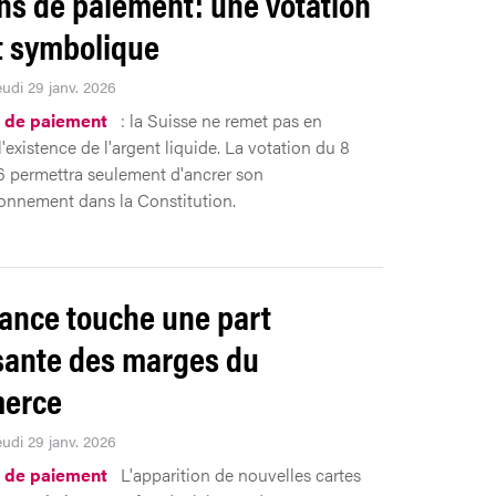
s de paiement: une votation
t symbolique
eudi 29 janv. 2026
 de paiement
: la Suisse ne remet pas en
'existence de l'argent liquide. La votation du 8
 permettra seulement d'ancrer son
onnement dans la Constitution.
nance touche une part
sante des marges du
erce
eudi 29 janv. 2026
 de paiement
L'apparition de nouvelles cartes