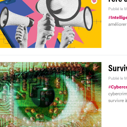
Publié le M
#
Intellig
améliorer 
Survi
Publié le M
#
Cyberc
cybercrimi
survivre 