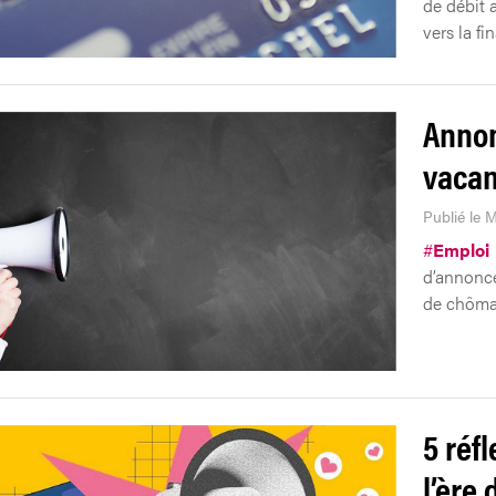
de débit 
vers la fi
Annon
vacant
Publié le M
#
Emploi
d’annonce
de chôma
5 réf
l’ère 