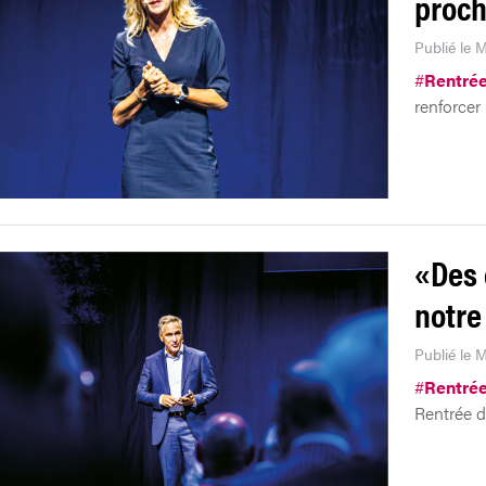
proch
Publié le 
#
Rentrée
renforcer
«Des 
notre
Publié le 
#
Rentrée
Rentrée d