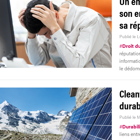
Un em
son e
sa ré
Publié le 
#
Droit du
réputatio
informatio
le dédom
Clean
durab
Publié le 
#
Durabil
liens ent