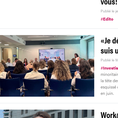
vous!
Publié le j
#
Edito
«Je dé
suis 
Publié le M
#
Investi
minoritai
la tête d
esquissé 
en juin.
Work@