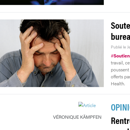
Soute
bure
Publié le J
#
Soutien
travail, c
poussent 
offerts pa
Health.
OPIN
VÉRONIQUE KÄMPFEN
Rentr