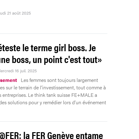
eudi 21 août 2025
teste le terme girl boss. Je
une boss, un point c'est tout»
ercredi 16 juil. 2025
ssement
Les femmes sont toujours largement
res sur le terrain de l’investissement, tout comme à
es entreprises. Le think tank suisse FE+MALE a
des solutions pour y remédier lors d’un événement
FER: la FER Genève entame