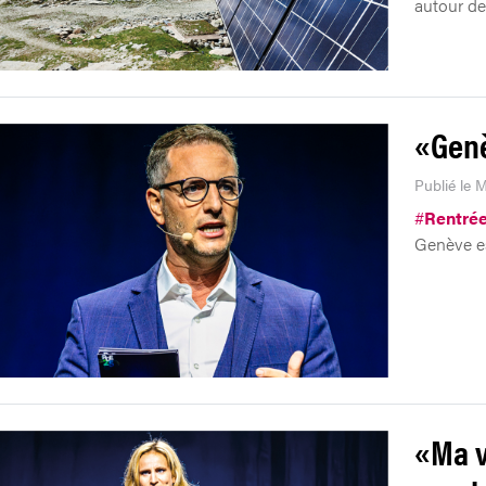
autour de
«Genè
Publié le 
#
Rentrée
Genève e
«Ma v