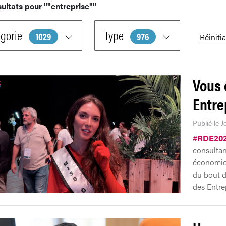
sultats pour
""entreprise""
gorie
Type
1029
976
Réinitia
Vous 
Entre
Publié le J
#
RDE20
consultan
économie!
du bout d
des Entre