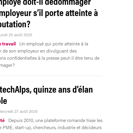
ployé doit-il dédommager
mployeur s’il porte atteinte à
putation?
Lundi 25 août 2025
 travail
Un employé qui porte atteinte à la
n de son employeur en divulguant des
ns confidentielles à la presse peut-il être tenu de
mager?
techAlps, quinze ans d’élan
le
Mercredi 27 août 2025
ité
Depuis 2010, une plateforme romande tisse les
re PME, start-up, chercheurs, industrie et décideurs