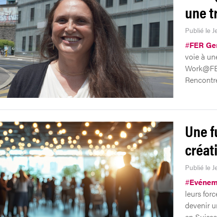
une t
Publié le J
#
FER Ge
voie à un
Work@FER
Rencontre
Une f
créati
Publié le J
#
Evénem
leurs forc
devenir u
en Suisse 