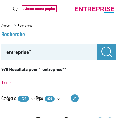
Saut au contenu principal
Abonnement papier
Recherche
Accueil
Recherche
Recherche
976 Résultats pour
""entreprise""
Tri
Catégorie
Type
1029
976