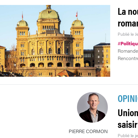
La no
roman
Publié le J
#
Politiq
Romandes 
Rencontre
OPIN
Union
saisir
PIERRE CORMON
Publié le j