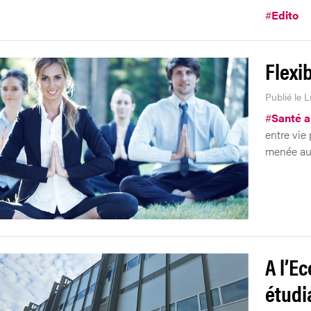
#
Edito
Flexib
Publié le 
#
Santé au
entre vie 
menée au
A l’E
étudi