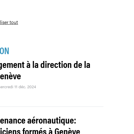
liser tout
ION
ement à la direction de la
Genève
ercredi 11 déc. 2024
enance aéronautique:
iciens formés à Genève