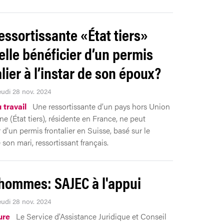
essortissante «État tiers»
elle bénéficier d’un permis
alier à l’instar de son époux?
eudi 28 nov. 2024
 travail
Une ressortissante d’un pays hors Union
e (État tiers), résidente en France, ne peut
 d'un permis frontalier en Suisse, basé sur le
son mari, ressortissant français.
hommes: SAJEC à l'appui
eudi 28 nov. 2024
ure
Le Service d'Assistance Juridique et Conseil