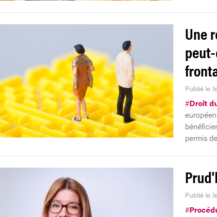
Une r
peut-
front
Publié le J
#
Droit du
européenn
bénéficier
permis de 
Prud'
Publié le J
#
Procéd