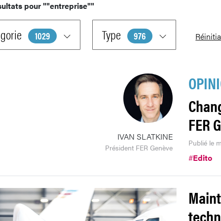
sultats pour
""entreprise""
gorie
Type
1029
976
Réinitia
OPIN
Chang
FER 
IVAN SLATKINE
Publié le m
Président FER Genève
#
Edito
Maint
techn