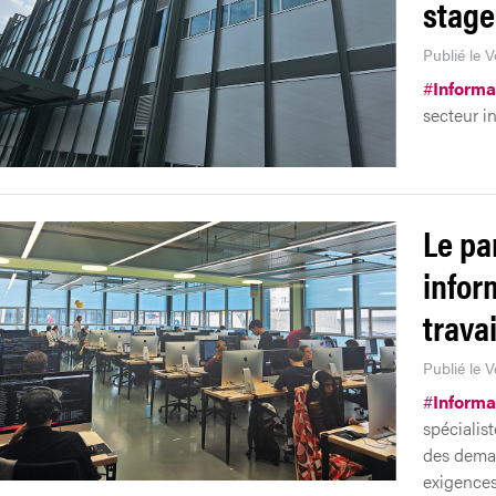
stage
Publié le 
#
Informa
secteur i
Le pa
infor
travai
Publié le 
#
Informa
spécialis
des deman
exigences