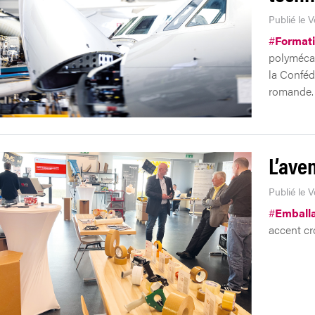
Publié le 
#
Format
polymécan
la Conféd
romande. I
L’ave
Publié le 
#
Emball
accent cro