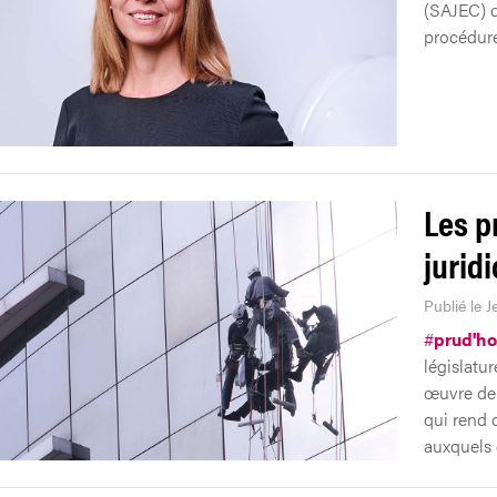
(SAJEC) d
procédur
Les p
jurid
Publié le J
#
prud'h
législatu
œuvre de 
qui rend c
auxquels 