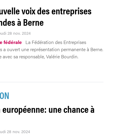
uvelle voix des entreprises
des à Berne
eudi 28 nov. 2024
ue fédérale
La Fédération des Entreprises
a ouvert une représentation permanente à Berne.
 avec sa responsable, Valérie Bourdin.
ION
 européenne: une chance à
eudi 28 nov. 2024