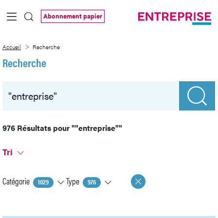
Saut au contenu principal
Abonnement papier
Recherche
Accueil
Recherche
Recherche
976 Résultats pour
""entreprise""
Tri
Catégorie
Type
1029
976