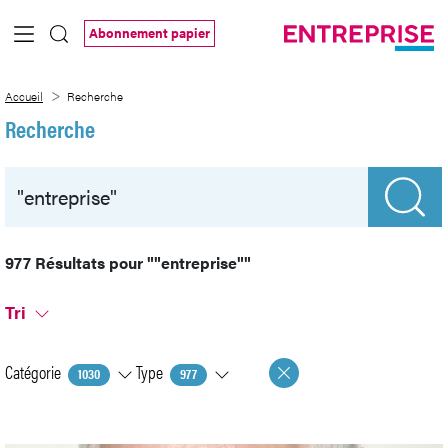
Saut au contenu principal
Abonnement papier
Recherche
Accueil
Recherche
Recherche
977 Résultats pour
""entreprise""
Tri
Catégorie
Type
1030
977