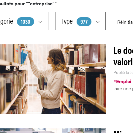
sultats pour
""entreprise""
gorie
Type
1030
977
Réinitia
Le do
valor
Publié le J
#
Emploi
faire une