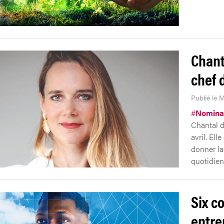
Chant
chef 
Publié le M
#
Nomina
Chantal de
avril. Ell
donner la 
quotidien
Six co
entre