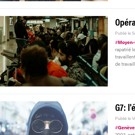
Opéra
Publié le 
#
Moyen-
rapatrié l
travaille
de travail
G7: l
Publié le 
#
Genève
2003, ont