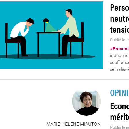
Perso
neutr
tensi
Publié le 
#
Prévent
indépenda
souffrance
sein des 
OPIN
Econo
mérit
MARIE-HÉLÈNE MIAUTON
Publié le 