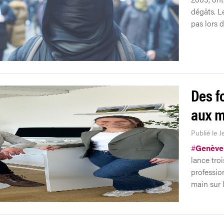
dégâts. L
pas lors 
Des f
aux m
Publié le 
#
Genève
lance tro
professio
main sur l