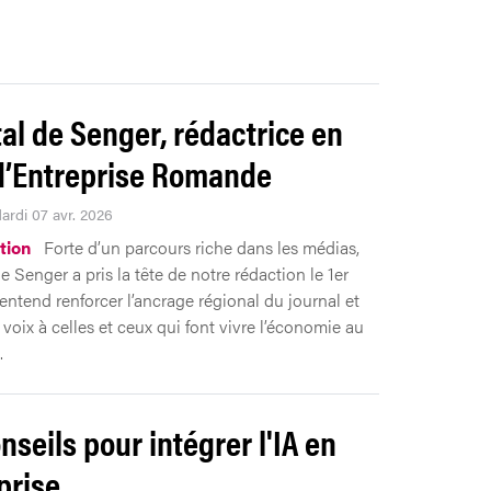
al de Senger, rédactrice en
d’Entreprise Romande
ardi 07 avr. 2026
tion
Forte d’un parcours riche dans les médias,
 Senger a pris la tête de notre rédaction le 1er
e entend renforcer l’ancrage régional du journal et
voix à celles et ceux qui font vivre l’économie au
.
nseils pour intégrer l'IA en
prise