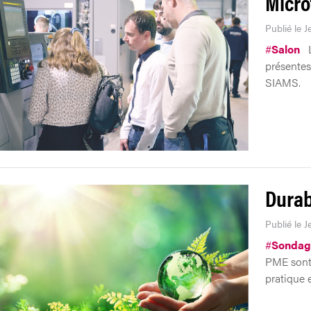
Micro
Publié le J
#
Salon
présentes
SIAMS.
Durab
Publié le J
#
Sondag
PME sont 
pratique 