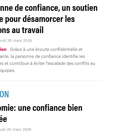
nne de confiance, un soutien
e pour désamorcer les
ons au travail
Jeudi 26 mars 2026
ion
Grâce à une écoute confidentielle et
nte, la personne de confiance identifie les
s et contribue à éviter l’escalade des conflits au
équipes.
ION
mie: une confiance bien
ée
jeudi 26 mars 2026