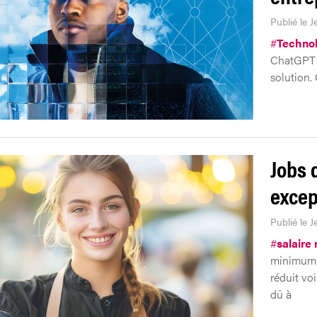
Publié le 
#
Technol
ChatGPT o
solution. 
Jobs 
excep
Publié le 
#
salaire
minimum 
réduit vo
dû à