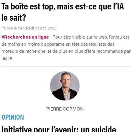
Ta boîte est top, mais est-ce que l’IA
le sait?
Publié le Vendredi 31 oct. 2025
#
Recherches en ligne
Pour être visible sur le web, l’enjeu est
de moins en moins d’apparaître en tête des résultats des
moteurs de recherche, et de plus en plus d’être recommandé par
les IA.
PIERRE CORMON
OPINION
Initiative pour l’avenir: un suicide