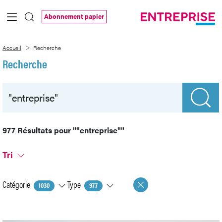
Saut au contenu principal
Abonnement papier
Recherche
Accueil
Recherche
Recherche
977 Résultats pour
""entreprise""
Tri
Catégorie
Type
1030
977