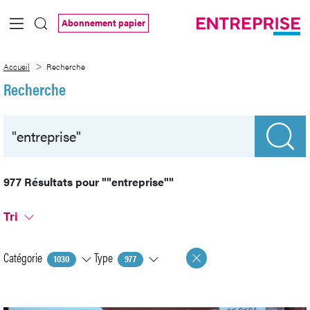
Saut au contenu principal
Abonnement papier
Recherche
Accueil
Recherche
Recherche
977 Résultats pour
""entreprise""
Tri
Catégorie
Type
1030
977