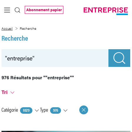
Saut au contenu principal
Abonnement papier
Recherche
Accueil
Recherche
Recherche
976 Résultats pour
""entreprise""
Tri
Catégorie
Type
1029
976