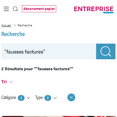
Saut au contenu principal
Abonnement papier
Recherche
Accueil
Recherche
Recherche
2 Résultats pour
""fausses factures""
Tri
Catégorie
Type
2
2