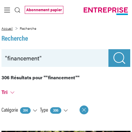
Saut au contenu principal
Abonnement papier
Recherche
Accueil
Recherche
Recherche
306 Résultats pour
""financement""
Tri
Catégorie
Type
314
306