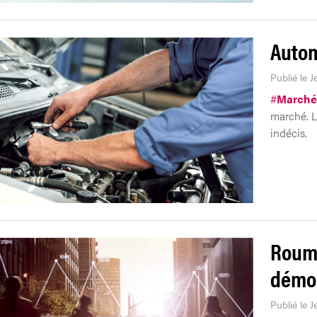
Autom
Publié le J
#
Marché
marché. L
indécis.
Rouma
démo
Publié le J