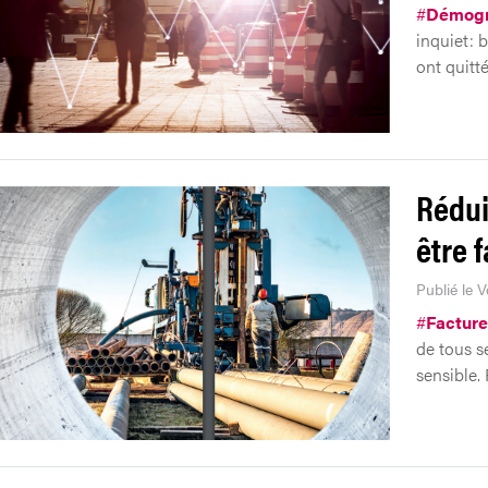
#
Démogr
inquiet: 
ont quitté
Rédui
être f
Publié le 
#
Facture
de tous s
sensible. 