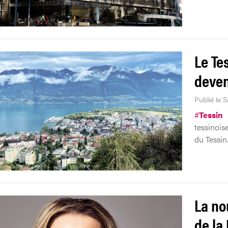
Le Te
deven
Publié le 
#
Tessin
tessinois
du Tessin
La no
de la