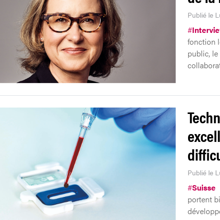
Publié le 
#
Intervi
fonction l
public, le
collaborat
Techn
excel
diffic
Publié le 
#
Suisse
portent b
développ