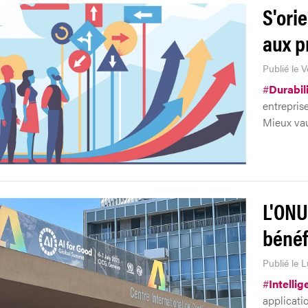
S'ori
aux p
Publié le 
#
Durabil
entreprise
Mieux vau
L'ONU
bénéf
Publié le 
#
Intellig
applicati