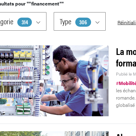
sultats pour
""financement""
gorie
Type
314
306
Réinitial
La mo
forma
Publié le 
#
Mobilit
les échan
romande. 
globalisé 