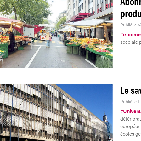
Abonn
produ
Publié le 
#
e-comm
spéciale 
Le sa
Publié le 
#
Univers
détériora
européenn
écoles ge