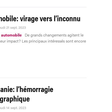
obile: virage vers l’inconnu
eudi 21 sept. 2023
 automobile
De grands changements agitent le
eur impact? Les principaux intéressés sont encore
nie: l’hémorragie
graphique
eudi 14 sept. 2023