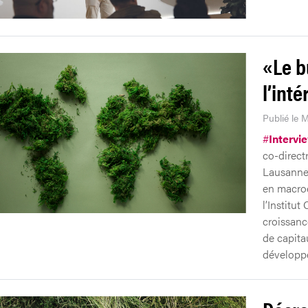
«Le b
l’int
Publié le M
#
Intervi
co-direct
Lausanne.
en macroé
l’Institu
croissance
de capita
développ