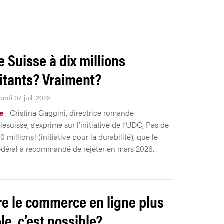
e Suisse à dix millions
itants? Vraiment?
undi 07 juil. 2025
ue
Cristina Gaggini, directrice romande
suisse, s’exprime sur l’initiative de l’UDC, Pas de
0 millions! (initiative pour la durabilité), que le
édéral a recommandé de rejeter en mars 2026.
e le commerce en ligne plus
le, c’est possible?