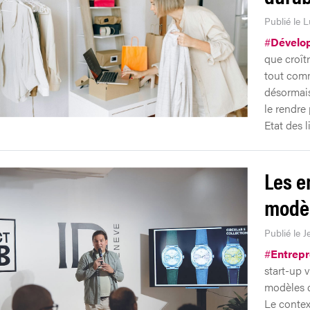
Publié le L
#
Dévelo
que croît
tout comm
désormais
le rendre 
Etat des l
Les e
modèl
Publié le 
#
Entrepr
start-up v
modèles d'
Le contex