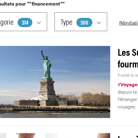
sultats pour
""financement""
gorie
Type
314
306
Réinitial
Les S
fourm
Publié le J
#
Voyage
depuis la
l’étranger
voyages.