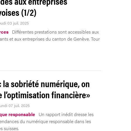
ides aux entreprises
oises (1/2)
eudi 03 juil. 2025
rces
Différentes prestations sont accessibles aux
nts et aux entreprises du canton de Genève. Tour
.
 la sobriété numérique, on
e l’optimisation financière»
undi 07 juil. 2025
que responsable
Un rapport inédit dresse les
tendances du numérique responsable dans les
s suisses.