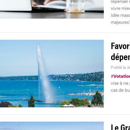
repenser n
vivre mie
idée masq
majeures
Favor
dépen
Publié le J
#
Votatio
vise à ne
cas de bud
Le Gr