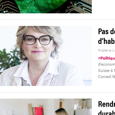
Pas d
d’hab
Publié le L
#
Politiq
d’economie
Suisse à 1
Conseil f
Rendr
durab