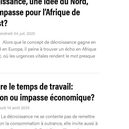
issance, une idée du Nord,
mpasse pour l’Afrique de
st?
endredi 04 juil. 2025
Alors que le concept de décroissance gagne en
é en Europe, il peine à trouver un écho en Afrique
t, où les urgences vitales rendent le mot presque
.
re le temps de travail:
ion ou impasse économique?
eudi 14 août 2025
La décroissance ne se contente pas de remettre
on la consommation à outrance, elle invite aussi à