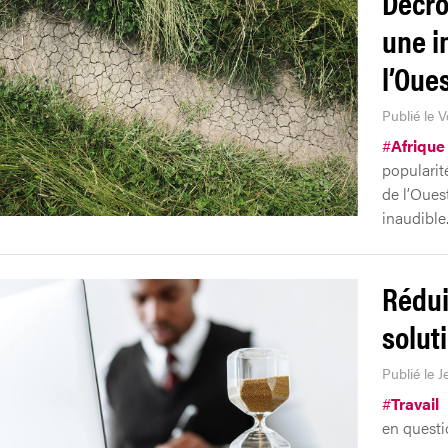
Décro
une i
l’Oue
Publié le V
#
Afrique
popularit
de l’Oues
inaudible
Rédui
solut
Publié le J
#
Travail
en questi