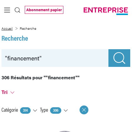
Saut au contenu principal
Abonnement papier
Recherche
Accueil
Recherche
Recherche
306 Résultats pour
""financement""
Tri
Catégorie
Type
314
306