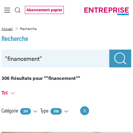
Saut au contenu principal
Abonnement papier
Recherche
Accueil
Recherche
Recherche
306 Résultats pour
""financement""
Tri
Catégorie
Type
314
306