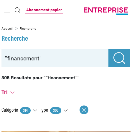
Saut au contenu principal
Abonnement papier
Recherche
Accueil
Recherche
Recherche
306 Résultats pour
""financement""
Tri
Catégorie
Type
314
306