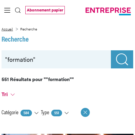
Saut au contenu principal
Abonnement papier
Recherche
Accueil
Recherche
Recherche
551 Résultats pour
""formation""
Tri
Catégorie
Type
584
551