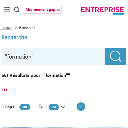
Saut au contenu principal
Abonnement papier
Recherche
Accueil
Recherche
Recherche
551 Résultats pour
""formation""
Tri
Catégorie
Type
584
551