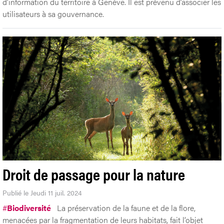
d’information du territoire à Genève. Il est prévenu d’associer les
utilisateurs à sa gouvernance.
Droit de passage pour la nature
Publié le Jeudi 11 juil. 2024
#
Biodiversité
La préservation de la faune et de la flore,
menacées par la fragmentation de leurs habitats, fait l’objet