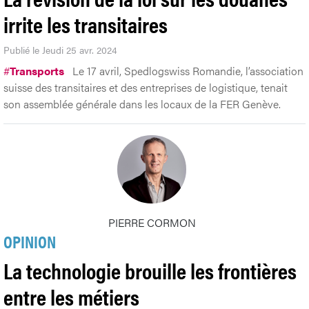
irrite les transitaires
Publié le Jeudi 25 avr. 2024
#
Transports
Le 17 avril, Spedlogswiss Romandie, l’association
suisse des transitaires et des entreprises de logistique, tenait
son assemblée générale dans les locaux de la FER Genève.
PIERRE CORMON
OPINION
La technologie brouille les frontières
entre les métiers