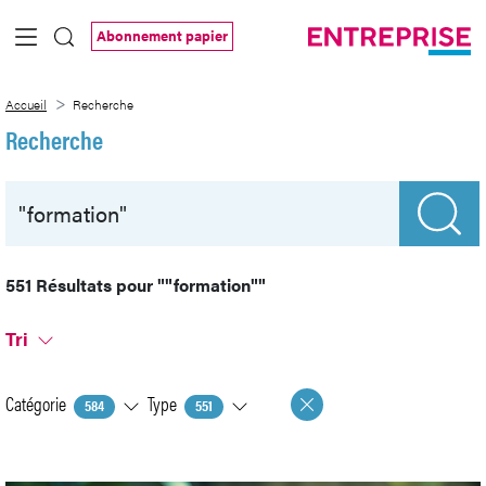
Saut au contenu principal
Abonnement papier
Recherche
Accueil
Recherche
Recherche
551 Résultats pour
""formation""
Tri
Catégorie
Type
584
551