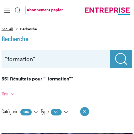
Saut au contenu principal
Abonnement papier
Recherche
Accueil
Recherche
Recherche
551 Résultats pour
""formation""
Tri
Catégorie
Type
584
551