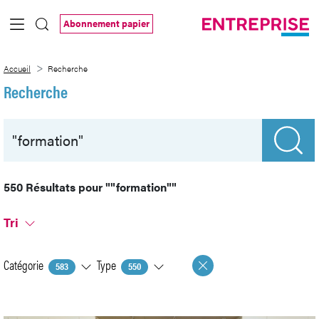
Saut au contenu principal
Abonnement papier
Recherche
Accueil
Recherche
Recherche
550 Résultats pour
""formation""
Tri
Catégorie
Type
583
550