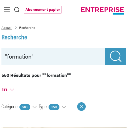
Saut au contenu principal
Abonnement papier
Recherche
Accueil
Recherche
Recherche
550 Résultats pour
""formation""
Tri
Catégorie
Type
583
550