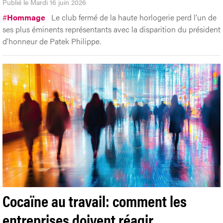
transmis l’éternité
Publié le Mardi 16 juin 2026
#
Hommage
Le club fermé de la haute horlogerie perd l’un de
ses plus éminents représentants avec la disparition du président
d’honneur de Patek Philippe.
En poursuivant votre navigation, vous acceptez l'utilisation de cookies.
Voir
notre politique de confidentialité.
Accepter
Refuser
Personnaliser