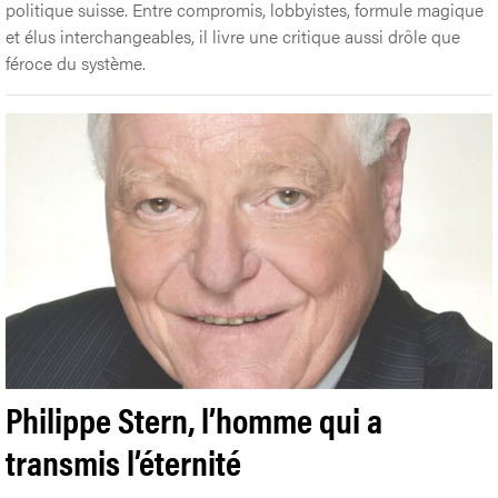
#
Politique
À l'occasion de la sortie de son livre La Suisse, tous
des nuls, l'humoriste et auteur pamphlétaire valaisan Frédéric
Recrosio s'attaque à l'un des derniers tabous helvétiques: la
politique suisse. Entre compromis, lobbyistes, formule magique
et élus interchangeables, il livre une critique aussi drôle que
féroce du système.
Philippe Stern, l’homme qui a