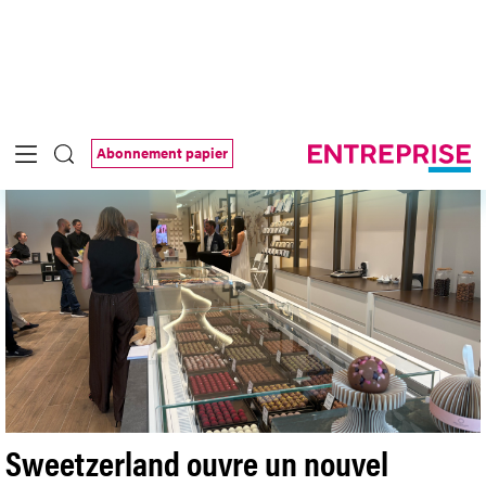
ambitions»
Publié le Vendredi 03 juil. 2026
#
Interview
Alors que son groupe affiche une croissance
spectaculaire, le Genevois Adam Saïd s’inquiète du manque
d’ambition de la Suisse en termes d’infrastructures, d’innovation
et d’investissement. Entretien sans détour.