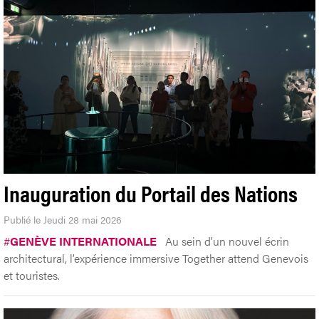
Inauguration du Portail des Nations
Publié le Jeudi 28 mai 2026
#
GENÈVE INTERNATIONALE
Au sein d’un nouvel écrin
architectural, l’expérience immersive Together attend Genevois
et touristes.