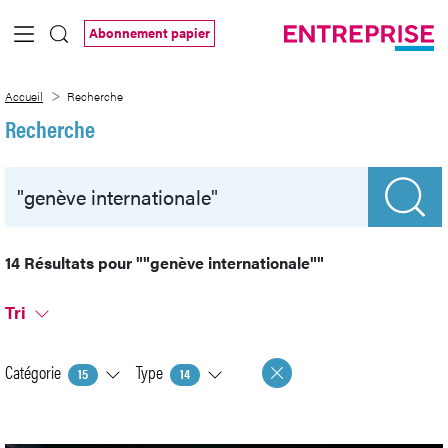
Saut au contenu principal
Abonnement papier
Recherche
Accueil
Recherche
Recherche
14 Résultats pour
""genève internationale""
Tri
Catégorie
Type
15
14