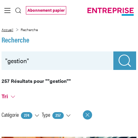
Saut au contenu principal
Abonnement papier
Recherche
Accueil
Recherche
Recherche
257 Résultats pour
""gestion""
Tri
Catégorie
Type
274
257