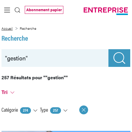
Saut au contenu principal
Abonnement papier
Recherche
Accueil
Recherche
Recherche
257 Résultats pour
""gestion""
Tri
Catégorie
Type
274
257