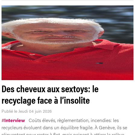
Des cheveux aux sextoys: le
recyclage face à l’insolite
Publié le Jeudi 04 juin 2026
#
Interview
Coûts élevés, règlementation, incendies: les
recycleurs évoluent dans un équilibre fragile. À Genève, ils se
réinventent pour rester à flot, mais peinent à attirer la relève.