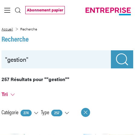
Saut au contenu principal
Abonnement papier
Recherche
Accueil
Recherche
Recherche
257 Résultats pour
""gestion""
Tri
Catégorie
Type
274
257