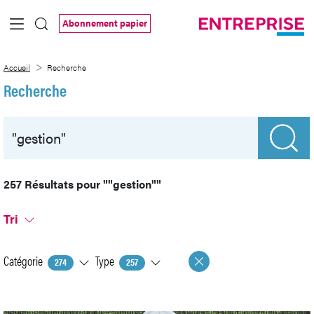
Saut au contenu principal
Abonnement papier
Recherche
Accueil
Recherche
Recherche
257 Résultats pour
""gestion""
Tri
Catégorie
Type
274
257