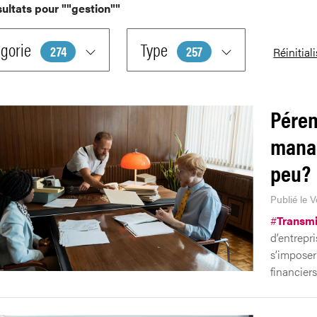
sultats pour
""gestion""
gorie
Type
274
257
Réinitial
Péren
manag
peu?
Publié le V
#
Transmi
d’entrepr
s’imposer
financiers