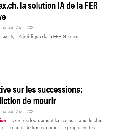
x.ch, la solution IA de la FER
ve
endredi 17 oct. 2025
lex.ch, l'IA juridique de la FER Genève
ative sur les successions:
diction de mourir
endredi 17 oct. 2025
ion
Taxer très lourdement les successions de plus
nte millions de francs, comme le proposent les