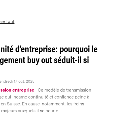
iser tout
nité d’entreprise: pourquoi le
ement buy out séduit-il si
endredi 17 oct. 2025
ssion entreprise
Ce modèle de transmission
ise qui incarne continuité et confiance peine à
 en Suisse. En cause, notamment, les freins
 majeurs auxquels il se heurte.