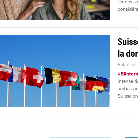
Jeunes soc
considéra
Suiss
la de
Publié le J
#
Bilatéra
intense d
ambassade
Suisse en 