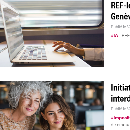
REF-le
Genè
Publié le V
#
IA
REF-
Initi
inter
Publié le V
#
Imposit
de cinqua